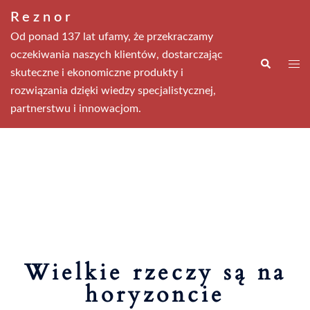
Przejdź
Reznor
do
Od ponad 137 lat ufamy, że przekraczamy
treści
oczekiwania naszych klientów, dostarczając
Wyszukiwa
Men
skuteczne i ekonomiczne produkty i
prze
rozwiązania dzięki wiedzy specjalistycznej,
partnerstwu i innowacjom.
Wielkie rzeczy są na
horyzoncie