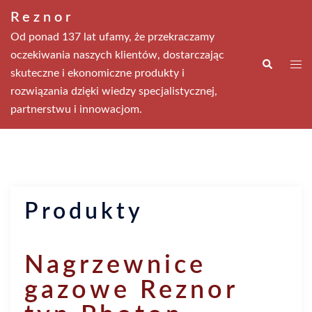
Przejdź
Reznor
do
Od ponad 137 lat ufamy, że przekraczamy
treści
oczekiwania naszych klientów, dostarczając
Wyszukiwa
Men
skuteczne i ekonomiczne produkty i
prze
rozwiązania dzięki wiedzy specjalistycznej,
partnerstwu i innowacjom.
Produkty
Nagrzewnice
gazowe Reznor