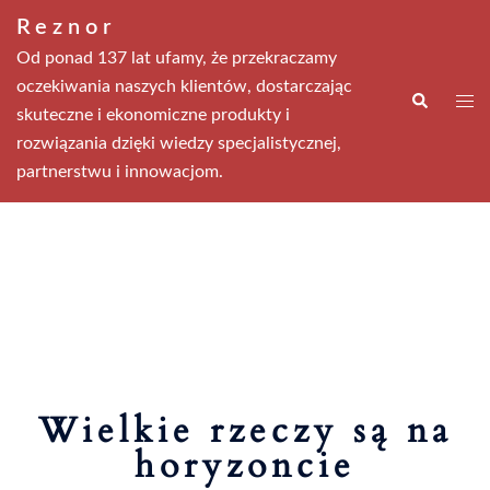
Przejdź
Reznor
do
Od ponad 137 lat ufamy, że przekraczamy
treści
oczekiwania naszych klientów, dostarczając
Wyszukiwa
Men
skuteczne i ekonomiczne produkty i
prze
rozwiązania dzięki wiedzy specjalistycznej,
partnerstwu i innowacjom.
Wielkie rzeczy są na
horyzoncie