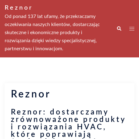
Przejdź
Reznor
do
Od ponad 137 lat ufamy, że przekraczamy
treści
oczekiwania naszych klientów, dostarczając
Wyszukiwa
Men
skuteczne i ekonomiczne produkty i
prze
rozwiązania dzięki wiedzy specjalistycznej,
partnerstwu i innowacjom.
Reznor
Reznor:
dostarczamy
zrównoważone produkty
i rozwiązania HVAC,
które poprawiają